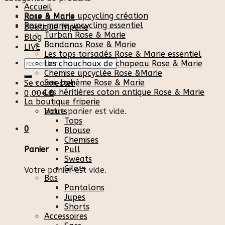
Accueil
Rose & Marie upcycling création
Rose & Marie
Rose-marie upcycling essentiel
Boutique friperie
Turban Rose & Marie
Blog
Bandanas Rose & Marie
LIVE
Les tops torsadés Rose & Marie essentiel
Recherche
Les chouchoux de chapeau Rose & Marie
pour :
Chemise upcyclée Rose &Marie
Sac bohème Rose & Marie
Se connecter
Les héritières coton antique Rose & Marie
0,00
€
0
La boutique friperie
Votre panier est vide.
Hauts
Tops
0
Blouse
Chemises
Pull
Panier
Sweats
Gilets
Votre panier est vide.
Bas
Pantalons
Jupes
Shorts
Accessoires