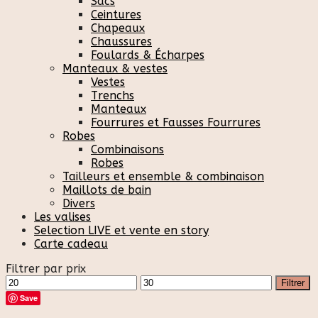
Sacs
Ceintures
Chapeaux
Chaussures
Foulards & Écharpes
Manteaux & vestes
Vestes
Trenchs
Manteaux
Fourrures et Fausses Fourrures
Robes
Combinaisons
Robes
Tailleurs et ensemble & combinaison
Maillots de bain
Divers
Les valises
Selection LIVE et vente en story
Carte cadeau
Filtrer par prix
Prix
Prix
Filtrer
min
max
Save