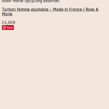
Rose-marie upcycling essentiel
Turban femme ajustable – Made in France | Rose &
Marie
24,00
€
Save