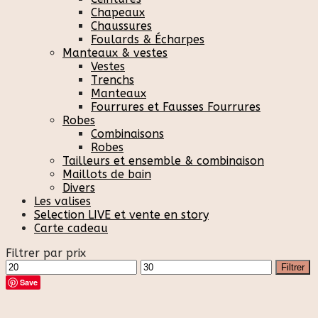
Chapeaux
Chaussures
Foulards & Écharpes
Manteaux & vestes
Vestes
Trenchs
Manteaux
Fourrures et Fausses Fourrures
Robes
Combinaisons
Robes
Tailleurs et ensemble & combinaison
Maillots de bain
Divers
Les valises
Selection LIVE et vente en story
Carte cadeau
Filtrer par prix
Prix
Prix
Filtrer
min
max
Save