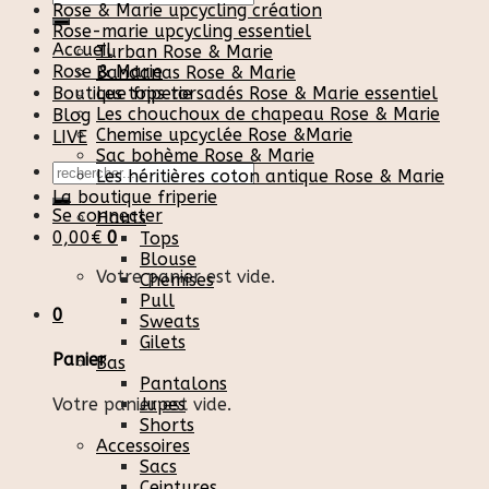
Rose & Marie upcycling création
pour :
Rose-marie upcycling essentiel
Accueil
Turban Rose & Marie
Rose & Marie
Bandanas Rose & Marie
Boutique friperie
Les tops torsadés Rose & Marie essentiel
Les chouchoux de chapeau Rose & Marie
Blog
Chemise upcyclée Rose &Marie
LIVE
Sac bohème Rose & Marie
Recherche
Les héritières coton antique Rose & Marie
pour :
La boutique friperie
Se connecter
Hauts
0,00
€
0
Tops
Blouse
Votre panier est vide.
Chemises
Pull
0
Sweats
Gilets
Panier
Bas
Pantalons
Votre panier est vide.
Jupes
Shorts
Accessoires
Sacs
Ceintures