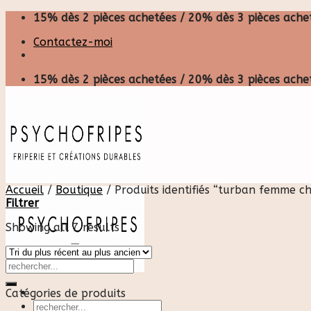
Skip
15% dès 2 pièces achetées / 20% dès 3 pièces achet
to
Contactez-moi
content
15% dès 2 pièces achetées / 20% dès 3 pièces achet
Accueil
/
Boutique
/
Produits identifiés “turban femme ch
Filtrer
Showing all 7 results
Catégories de produits
Recherche