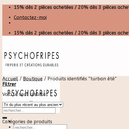
Skip
15% dès 2 pièces achetées / 20% dès 3 pièces achet
to
Contactez-moi
content
15% dès 2 pièces achetées / 20% dès 3 pièces achet
Accueil
/
Boutique
/
Produits identifiés “turban été”
Filtrer
Voici le seul résultat
Catégories de produits
Recherche