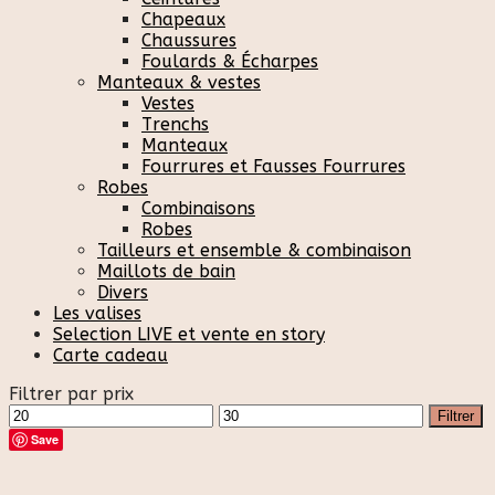
Chapeaux
Chaussures
Foulards & Écharpes
Manteaux & vestes
Vestes
Trenchs
Manteaux
Fourrures et Fausses Fourrures
Robes
Combinaisons
Robes
Tailleurs et ensemble & combinaison
Maillots de bain
Divers
Les valises
Selection LIVE et vente en story
Carte cadeau
Filtrer par prix
Prix
Prix
Filtrer
min
max
Save