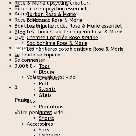
Rose & Marie upcycling création
pour :
Rose-marie upcycling essentiel
Accueil
Turban Rose & Marie
Rose & Marie
Bandanas Rose & Marie
Boutique friperie
Les tops torsadés Rose & Marie essentiel
Les chouchoux de chapeau Rose & Marie
Blog
Chemise upcyclée Rose &Marie
LIVE
Sac bohème Rose & Marie
Recherche
Les héritières coton antique Rose & Marie
pour :
La boutique friperie
Se connecter
Hauts
0,00
€
0
Tops
Blouse
Votre panier est vide.
Chemises
Pull
0
Sweats
Gilets
Panier
Bas
Pantalons
Votre panier est vide.
Jupes
Shorts
Accessoires
Sacs
Ceintures