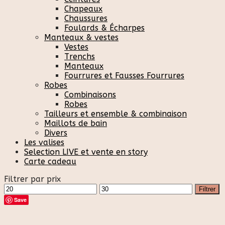
Chapeaux
Chaussures
Foulards & Écharpes
Manteaux & vestes
Vestes
Trenchs
Manteaux
Fourrures et Fausses Fourrures
Robes
Combinaisons
Robes
Tailleurs et ensemble & combinaison
Maillots de bain
Divers
Les valises
Selection LIVE et vente en story
Carte cadeau
Filtrer par prix
Prix
Prix
Filtrer
min
max
Save