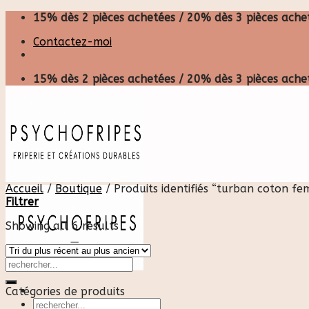
Skip
15% dès 2 pièces achetées / 20% dès 3 pièces achet
to
Contactez-moi
content
15% dès 2 pièces achetées / 20% dès 3 pièces achet
Accueil
/
Boutique
/
Produits identifiés “turban coton f
Filtrer
Showing all 6 results
Catégories de produits
Recherche