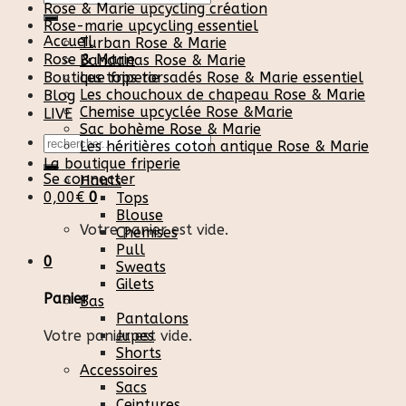
Rose & Marie upcycling création
pour :
Rose-marie upcycling essentiel
Accueil
Turban Rose & Marie
Rose & Marie
Bandanas Rose & Marie
Boutique friperie
Les tops torsadés Rose & Marie essentiel
Les chouchoux de chapeau Rose & Marie
Blog
Chemise upcyclée Rose &Marie
LIVE
Sac bohème Rose & Marie
Recherche
Les héritières coton antique Rose & Marie
pour :
La boutique friperie
Se connecter
Hauts
0,00
€
0
Tops
Blouse
Votre panier est vide.
Chemises
Pull
0
Sweats
Gilets
Panier
Bas
Pantalons
Votre panier est vide.
Jupes
Shorts
Accessoires
Sacs
Ceintures