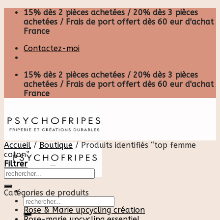
Skip
15% dès 2 pièces achetées / 20% dès 3 pièces
to
achetées / Frais de port offert dès 60 eur d'achat
content
France
Contactez-moi
15% dès 2 pièces achetées / 20% dès 3 pièces
achetées / Frais de port offert dès 60 eur d'achat
France
Accueil
/
Boutique
/
Produits identifiés “top femme
coton”
Filtrer
Catégories de produits
Recherche
pour :
Rose & Marie upcycling création
Rose-marie upcycling essentiel