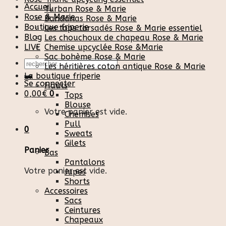
Accueil
Turban Rose & Marie
Rose & Marie
Bandanas Rose & Marie
Boutique friperie
Les tops torsadés Rose & Marie essentiel
Blog
Les chouchoux de chapeau Rose & Marie
LIVE
Chemise upcyclée Rose &Marie
Sac bohème Rose & Marie
Recherche
Les héritières coton antique Rose & Marie
pour :
La boutique friperie
Se connecter
Hauts
0,00
€
0
Tops
Blouse
Votre panier est vide.
Chemises
Pull
0
Sweats
Gilets
Panier
Bas
Pantalons
Votre panier est vide.
Jupes
Shorts
Accessoires
Sacs
Ceintures
Chapeaux