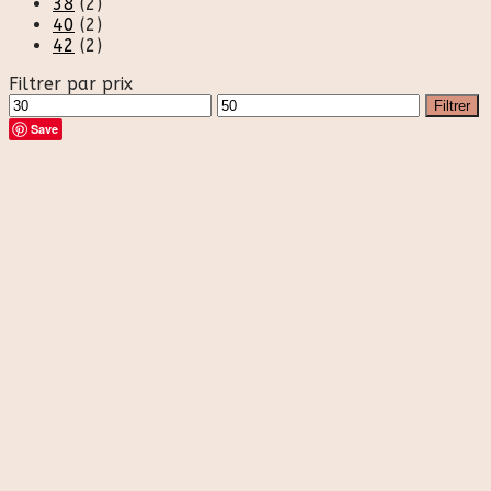
38
(2)
40
(2)
42
(2)
Filtrer par prix
Prix
Prix
Filtrer
min
max
Save