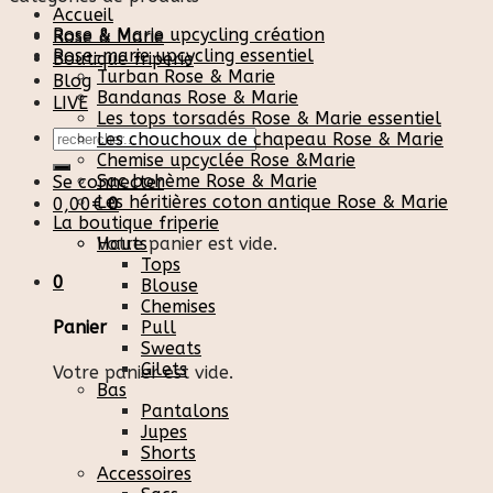
Accueil
Rose & Marie upcycling création
Rose & Marie
Rose-marie upcycling essentiel
Boutique friperie
Turban Rose & Marie
Blog
Bandanas Rose & Marie
LIVE
Les tops torsadés Rose & Marie essentiel
Recherche
Les chouchoux de chapeau Rose & Marie
pour :
Chemise upcyclée Rose &Marie
Sac bohème Rose & Marie
Se connecter
Les héritières coton antique Rose & Marie
0,00
€
0
La boutique friperie
Votre panier est vide.
Hauts
Tops
0
Blouse
Chemises
Pull
Panier
Sweats
Gilets
Votre panier est vide.
Bas
Pantalons
Jupes
Shorts
Accessoires