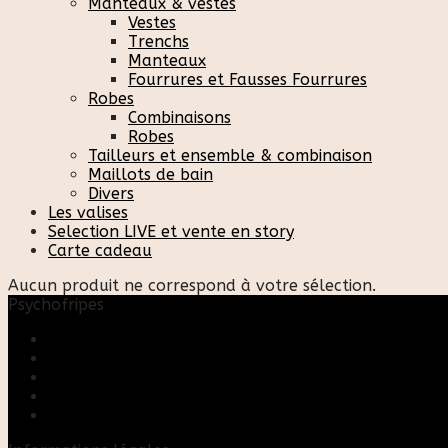
Manteaux & vestes
Vestes
Trenchs
Manteaux
Fourrures et Fausses Fourrures
Robes
Combinaisons
Robes
Tailleurs et ensemble & combinaison
Maillots de bain
Divers
Les valises
Selection LIVE et vente en story
Carte cadeau
Aucun produit ne correspond à votre sélection.
Psychofripes
Accueil
Boutique
Blog
A propos
Rose & Marie upcycling