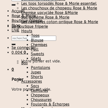
pour :
Les tops torsadés Rose & Marie essentiel
Les chouchoux de chapeau Rose & Marie
Accueil
Chemise upcyclée Rose &Marie
Rose & Marie
Sac bohème Rose & Marie
Boutique friperie
Les héritières coton antique Rose & Marie
Blog
La boutique friperie
LIVE
Hauts
Tops
Recherche
Blouse
pour :
Chemises
Se connecter
Pull
0,00
€
0
Sweats
Gilets
Votre panier est vide.
Bas
Pantalons
0
Jupes
Shorts
Panier
Accessoires
Sacs
Votre panier est vide.
Ceintures
Chapeaux
Chaussures
Foulards & Écharpes