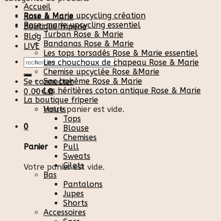
Accueil
Rose & Marie upcycling création
Rose & Marie
Rose-marie upcycling essentiel
Boutique friperie
Turban Rose & Marie
Blog
Bandanas Rose & Marie
LIVE
Les tops torsadés Rose & Marie essentiel
Recherche
Les chouchoux de chapeau Rose & Marie
pour :
Chemise upcyclée Rose &Marie
Sac bohème Rose & Marie
Se connecter
Les héritières coton antique Rose & Marie
0,00
€
0
La boutique friperie
Votre panier est vide.
Hauts
Tops
0
Blouse
Chemises
Pull
Panier
Sweats
Gilets
Votre panier est vide.
Bas
Pantalons
Jupes
Shorts
Accessoires