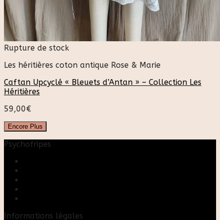
Rupture de stock
Les héritières coton antique Rose & Marie
Caftan Upcyclé « Bleuets d’Antan » – Collection Les
Héritières
59,00
€
Encore Plus
Psychofripes
Accueil
Boutique
Blog
A propos
Rose & Marie upcycling
Informations légales