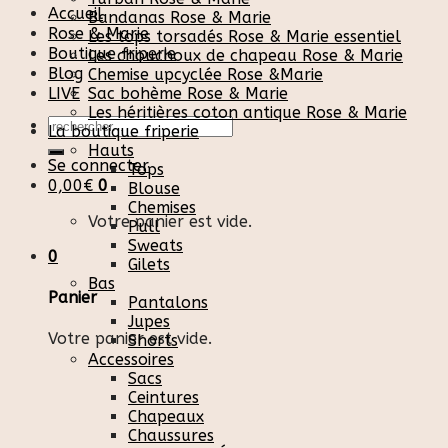
Accueil
Bandanas Rose & Marie
Rose & Marie
Les tops torsadés Rose & Marie essentiel
Boutique friperie
Les chouchoux de chapeau Rose & Marie
Blog
Chemise upcyclée Rose &Marie
LIVE
Sac bohème Rose & Marie
Les héritières coton antique Rose & Marie
Recherche
La boutique friperie
pour :
Hauts
Se connecter
Tops
0,00
€
0
Blouse
Chemises
Votre panier est vide.
Pull
Sweats
0
Gilets
Bas
Panier
Pantalons
Jupes
Votre panier est vide.
Shorts
Accessoires
Sacs
Ceintures
Chapeaux
Chaussures