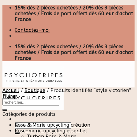
Skip
15% dès 2 pièces achetées / 20% dès 3 pièces
to
achetées / Frais de port offert dès 60 eur d'achat
content
France
Contactez-moi
15% dès 2 pièces achetées / 20% dès 3 pièces
achetées / Frais de port offert dès 60 eur d'achat
France
Accueil
/
Boutique
/
Produits identifiés “style victorien”
Filtrer
Catégories de produits
Recherche
Rose & Marie upcycling création
pour :
Rose-marie upcycling essentiel
Turban Rose & Marie