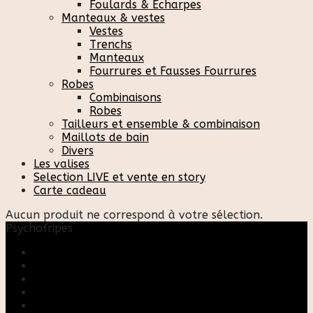
Foulards & Écharpes
Manteaux & vestes
Vestes
Trenchs
Manteaux
Fourrures et Fausses Fourrures
Robes
Combinaisons
Robes
Tailleurs et ensemble & combinaison
Maillots de bain
Divers
Les valises
Selection LIVE et vente en story
Carte cadeau
Aucun produit ne correspond à votre sélection.
Psychofripes
Accueil
Boutique
Blog
A propos
Rose & Marie upcycling