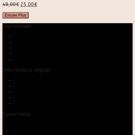
49,00
€
25,00
€
Encore Plus
Psychofripes
Accueil
Boutique
Blog
A propos
Rose & Marie upcycling
Informations légales
Contact
Mon compte
Mentions Légales
Conditions Générales de Vente
FAQ
Suivez-nous