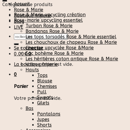
Accueil
Catégories de produits
Rose & Marie
Rose & Marie upcycling création
Boutique friperie
Rose-marie upcycling essentiel
Blog
Turban Rose & Marie
LIVE
Bandanas Rose & Marie
Recherche
Les tops torsadés Rose & Marie essentiel
pour :
Les chouchoux de chapeau Rose & Marie
Chemise upcyclée Rose &Marie
Se connecter
Sac bohème Rose & Marie
0,00
€
0
Les héritières coton antique Rose & Marie
La boutique friperie
Votre panier est vide.
Hauts
0
Tops
Blouse
Chemises
Panier
Pull
Sweats
Votre panier est vide.
Gilets
Bas
Pantalons
Jupes
Shorts