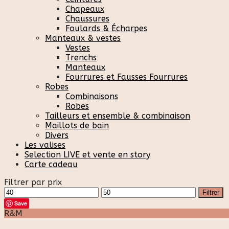
Chapeaux
Chaussures
Foulards & Écharpes
Manteaux & vestes
Vestes
Trenchs
Manteaux
Fourrures et Fausses Fourrures
Robes
Combinaisons
Robes
Tailleurs et ensemble & combinaison
Maillots de bain
Divers
Les valises
Selection LIVE et vente en story
Carte cadeau
Filtrer par prix
Prix
Prix
Filtrer
min
max
Save
R&M