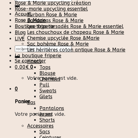
Rose & Marie upcycling création
pour :
Rose-marie upcycling essentiel
Accueil
Turban Rose & Marie
Rose & Marie
Bandanas Rose & Marie
Boutique friperie
Les tops torsadés Rose & Marie essentiel
Les chouchoux de chapeau Rose & Marie
Blog
Chemise upcyclée Rose &Marie
LIVE
Sac bohème Rose & Marie
Recherche
Les héritières coton antique Rose & Marie
pour :
La boutique friperie
Se connecter
Hauts
0,00
€
0
Tops
Blouse
Votre panier est vide.
Chemises
Pull
0
Sweats
Gilets
Panier
Bas
Pantalons
Votre panier est vide.
Jupes
Shorts
Accessoires
Sacs
Ceintures