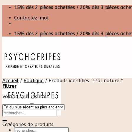
Skip
15% dès 2 pièces achetées / 20% dès 3 pièces achet
to
Contactez-moi
content
15% dès 2 pièces achetées / 20% dès 3 pièces achet
Accueil
/
Boutique
/
Produits identifiés “sisal naturel”
Filtrer
Voici le seul résultat
Catégories de produits
Recherche