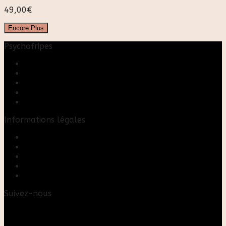
49,00
€
Encore Plus
Psychofripes
Accueil
Boutique
Blog
A propos
Rose & Marie upcycling
Informations légales
Contact
Mon compte
Mentions Légales
Conditions Générales de Vente
FAQ
Suivez-nous