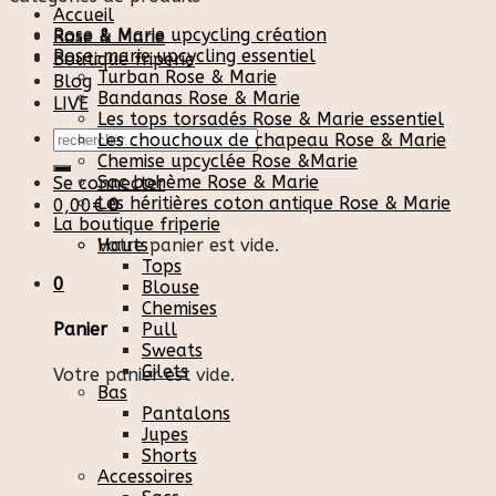
Accueil
Rose & Marie upcycling création
Rose & Marie
Rose-marie upcycling essentiel
Boutique friperie
Turban Rose & Marie
Blog
Bandanas Rose & Marie
LIVE
Les tops torsadés Rose & Marie essentiel
Recherche
Les chouchoux de chapeau Rose & Marie
pour :
Chemise upcyclée Rose &Marie
Sac bohème Rose & Marie
Se connecter
Les héritières coton antique Rose & Marie
0,00
€
0
La boutique friperie
Votre panier est vide.
Hauts
Tops
0
Blouse
Chemises
Pull
Panier
Sweats
Gilets
Votre panier est vide.
Bas
Pantalons
Jupes
Shorts
Accessoires