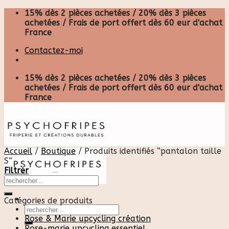
Skip
15% dès 2 pièces achetées / 20% dès 3 pièces
to
achetées / Frais de port offert dès 60 eur d'achat
content
France
Contactez-moi
15% dès 2 pièces achetées / 20% dès 3 pièces
achetées / Frais de port offert dès 60 eur d'achat
France
Accueil
/
Boutique
/
Produits identifiés “pantalon taille
S”
Filtrer
Catégories de produits
Recherche
pour :
Rose & Marie upcycling création
Rose-marie upcycling essentiel