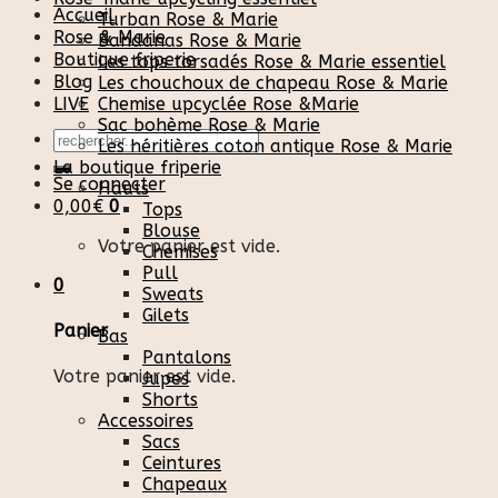
Accueil
Turban Rose & Marie
Rose & Marie
Bandanas Rose & Marie
Boutique friperie
Les tops torsadés Rose & Marie essentiel
Blog
Les chouchoux de chapeau Rose & Marie
LIVE
Chemise upcyclée Rose &Marie
Sac bohème Rose & Marie
Recherche
Les héritières coton antique Rose & Marie
pour :
La boutique friperie
Se connecter
Hauts
0,00
€
0
Tops
Blouse
Votre panier est vide.
Chemises
Pull
0
Sweats
Gilets
Panier
Bas
Pantalons
Votre panier est vide.
Jupes
Shorts
Accessoires
Sacs
Ceintures
Chapeaux