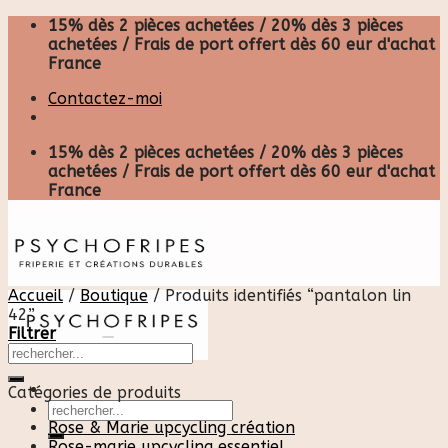
Skip
15% dès 2 pièces achetées / 20% dès 3 pièces
to
achetées / Frais de port offert dès 60 eur d'achat
content
France
Contactez-moi
15% dès 2 pièces achetées / 20% dès 3 pièces
achetées / Frais de port offert dès 60 eur d'achat
France
Accueil
/
Boutique
/
Produits identifiés “pantalon lin
42”
Filtrer
Catégories de produits
Recherche
pour :
Rose & Marie upcycling création
Rose-marie upcycling essentiel