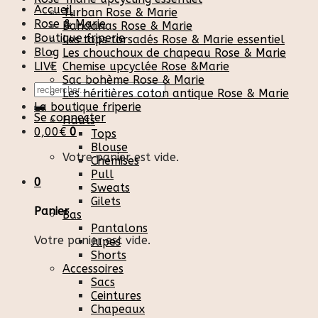
Accueil
Turban Rose & Marie
Rose & Marie
Bandanas Rose & Marie
Boutique friperie
Les tops torsadés Rose & Marie essentiel
Blog
Les chouchoux de chapeau Rose & Marie
LIVE
Chemise upcyclée Rose &Marie
Sac bohème Rose & Marie
Recherche
Les héritières coton antique Rose & Marie
pour :
La boutique friperie
Se connecter
Hauts
0,00
€
0
Tops
Blouse
Votre panier est vide.
Chemises
Pull
0
Sweats
Gilets
Panier
Bas
Pantalons
Votre panier est vide.
Jupes
Shorts
Accessoires
Sacs
Ceintures
Chapeaux