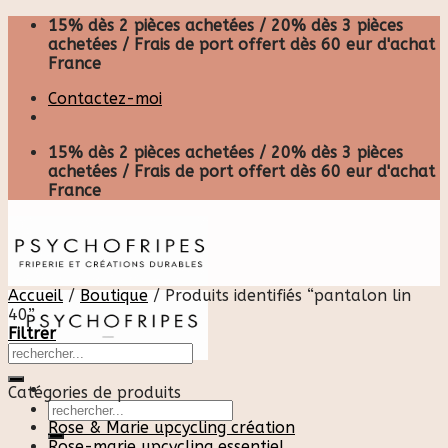
Skip
15% dès 2 pièces achetées / 20% dès 3 pièces
to
achetées / Frais de port offert dès 60 eur d'achat
content
France
Contactez-moi
15% dès 2 pièces achetées / 20% dès 3 pièces
achetées / Frais de port offert dès 60 eur d'achat
France
Accueil
/
Boutique
/
Produits identifiés “pantalon lin
40”
Filtrer
Catégories de produits
Recherche
pour :
Rose & Marie upcycling création
Rose-marie upcycling essentiel