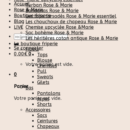
Accueil
Turban Rose & Marie
Rose & Marie
Bandanas Rose & Marie
Boutique friperie
Les tops torsadés Rose & Marie essentiel
Blog
Les chouchoux de chapeau Rose & Marie
LIVE
Chemise upcyclée Rose &Marie
Sac bohème Rose & Marie
Recherche
Les héritières coton antique Rose & Marie
pour :
La boutique friperie
Se connecter
Hauts
0,00
€
0
Tops
Blouse
Votre panier est vide.
Chemises
Pull
0
Sweats
Gilets
Panier
Bas
Pantalons
Votre panier est vide.
Jupes
Shorts
Accessoires
Sacs
Ceintures
Chapeaux