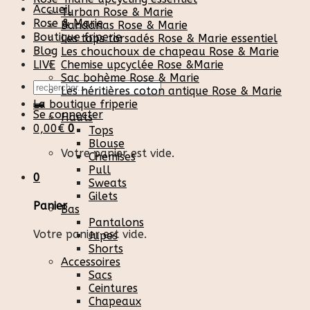
Accueil
Turban Rose & Marie
Rose & Marie
Bandanas Rose & Marie
Boutique friperie
Les tops torsadés Rose & Marie essentiel
Blog
Les chouchoux de chapeau Rose & Marie
LIVE
Chemise upcyclée Rose &Marie
Sac bohème Rose & Marie
Recherche
Les héritières coton antique Rose & Marie
pour :
La boutique friperie
Se connecter
Hauts
0,00
€
0
Tops
Blouse
Votre panier est vide.
Chemises
Pull
0
Sweats
Gilets
Panier
Bas
Pantalons
Votre panier est vide.
Jupes
Shorts
Accessoires
Sacs
Ceintures
Chapeaux