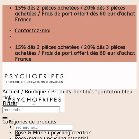
Skip
15% dès 2 pièces achetées / 20% dès 3 pièces
to
achetées / Frais de port offert dès 60 eur d'achat
content
France
Contactez-moi
15% dès 2 pièces achetées / 20% dès 3 pièces
achetées / Frais de port offert dès 60 eur d'achat
France
Accueil
/
Boutique
/
Produits identifiés “pantalon bleu
ciel”
Filtrer
Catégories de produits
Recherche
pour :
Rose & Marie upcycling création
Rose-marie upcycling essentiel