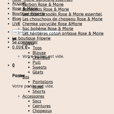
Accueil
Turban Rose & Marie
Rose & Marie
Bandanas Rose & Marie
Boutique friperie
Les tops torsadés Rose & Marie essentiel
Blog
Les chouchoux de chapeau Rose & Marie
LIVE
Chemise upcyclée Rose &Marie
Sac bohème Rose & Marie
Recherche
Les héritières coton antique Rose & Marie
pour :
La boutique friperie
Se connecter
Hauts
0,00
€
0
Tops
Blouse
Votre panier est vide.
Chemises
Pull
0
Sweats
Gilets
Panier
Bas
Pantalons
Votre panier est vide.
Jupes
Shorts
Accessoires
Sacs
Ceintures
Chapeaux