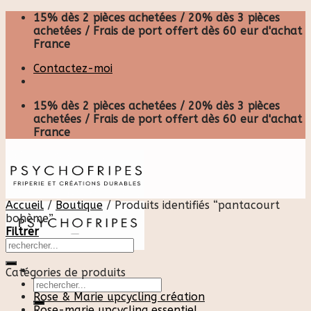
Skip
15% dès 2 pièces achetées / 20% dès 3 pièces
to
achetées / Frais de port offert dès 60 eur d'achat
content
France
Contactez-moi
15% dès 2 pièces achetées / 20% dès 3 pièces
achetées / Frais de port offert dès 60 eur d'achat
France
Accueil
/
Boutique
/
Produits identifiés “pantacourt
bohème”
Filtrer
Catégories de produits
Recherche
pour :
Rose & Marie upcycling création
Rose-marie upcycling essentiel