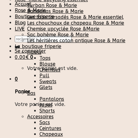
Accueil
Turban Rose & Marie
Rose & Marie
Bandanas Rose & Marie
Boutique friperie
Les tops torsadés Rose & Marie essentiel
Blog
Les chouchoux de chapeau Rose & Marie
LIVE
Chemise upcyclée Rose &Marie
Sac bohème Rose & Marie
Recherche
Les héritières coton antique Rose & Marie
pour :
La boutique friperie
Se connecter
Hauts
0,00
€
0
Tops
Blouse
Votre panier est vide.
Chemises
Pull
0
Sweats
Gilets
Panier
Bas
Pantalons
Votre panier est vide.
Jupes
Shorts
Accessoires
Sacs
Ceintures
Chapeaux