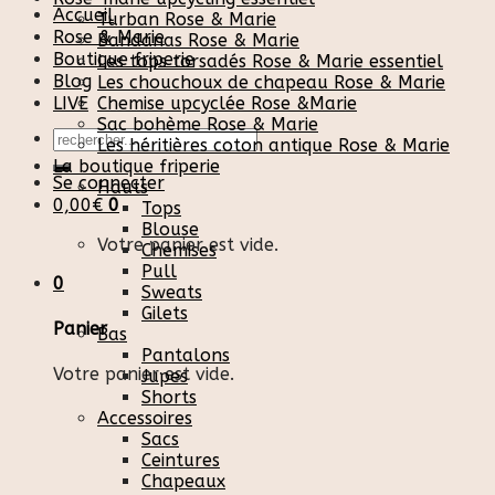
Accueil
Turban Rose & Marie
Rose & Marie
Bandanas Rose & Marie
Boutique friperie
Les tops torsadés Rose & Marie essentiel
Blog
Les chouchoux de chapeau Rose & Marie
LIVE
Chemise upcyclée Rose &Marie
Sac bohème Rose & Marie
Recherche
Les héritières coton antique Rose & Marie
pour :
La boutique friperie
Se connecter
Hauts
0,00
€
0
Tops
Blouse
Votre panier est vide.
Chemises
Pull
0
Sweats
Gilets
Panier
Bas
Pantalons
Votre panier est vide.
Jupes
Shorts
Accessoires
Sacs
Ceintures
Chapeaux