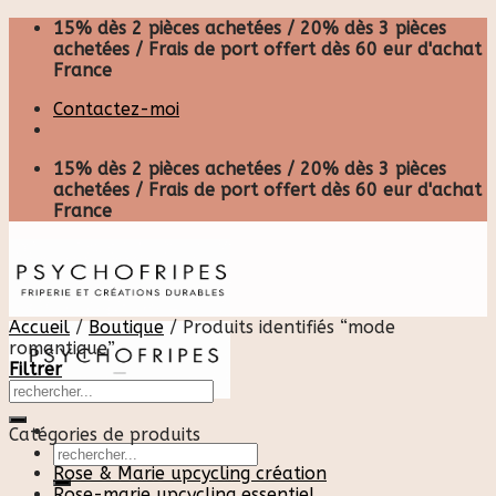
Skip
15% dès 2 pièces achetées / 20% dès 3 pièces
to
achetées / Frais de port offert dès 60 eur d'achat
content
France
Contactez-moi
15% dès 2 pièces achetées / 20% dès 3 pièces
achetées / Frais de port offert dès 60 eur d'achat
France
Accueil
/
Boutique
/
Produits identifiés “mode
romantique”
Filtrer
Catégories de produits
Recherche
pour :
Rose & Marie upcycling création
Rose-marie upcycling essentiel