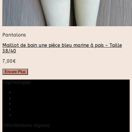
Pantalons
Maillot de bain une pièce bleu marine à pois – Taille
38/40
7,00
€
Encore Plus
Psychofripes
Accueil
Boutique
Blog
A propos
Rose & Marie upcycling
Informations légales