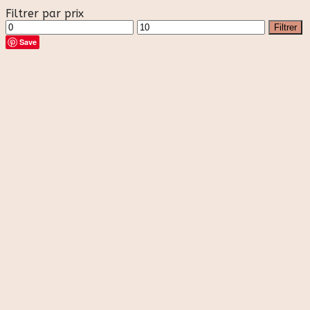
Filtrer par prix
Prix
Prix
Filtrer
min
max
Save