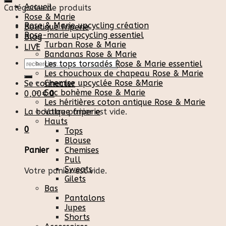
Accueil
Catégories de produits
Rose & Marie
Rose & Marie upcycling création
Boutique friperie
Rose-marie upcycling essentiel
Blog
Turban Rose & Marie
LIVE
Bandanas Rose & Marie
Recherche
Les tops torsadés Rose & Marie essentiel
pour :
Les chouchoux de chapeau Rose & Marie
Chemise upcyclée Rose &Marie
Se connecter
Sac bohème Rose & Marie
0,00
€
0
Les héritières coton antique Rose & Marie
La boutique friperie
Votre panier est vide.
Hauts
0
Tops
Blouse
Chemises
Panier
Pull
Sweats
Votre panier est vide.
Gilets
Bas
Pantalons
Jupes
Shorts