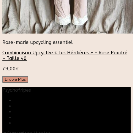
Rose-marie upcycling essentiel
Combinaison Upcyclée « Les Héritières » – Rose Poudré
– Taille 40
79,00
€
Encore Plus
Psychofripes
Accueil
Boutique
Blog
A propos
Rose & Marie upcycling