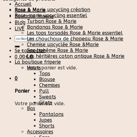
Accueil
Rose & Marie upcycling création
Rose & Marie
Rose-marie upcycling essentiel
Boutique friperie
Turban Rose & Marie
Blog
Bandanas Rose & Marie
LIVE
Les tops torsadés Rose & Marie essentiel
Recherche
Les chouchoux de chapeau Rose & Marie
pour :
Chemise upcyclée Rose &Marie
Sac bohème Rose & Marie
Se connecter
Les héritières coton antique Rose & Marie
0,00
€
0
La boutique friperie
Votre panier est vide.
Hauts
Tops
0
Blouse
Chemises
Pull
Panier
Sweats
Gilets
Votre panier est vide.
Bas
Pantalons
Jupes
Shorts
Accessoires