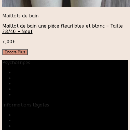
Maillots de bain
Maillot de bain une pièce fleuri bleu et blanc – Taille
38/40 – Neuf
7,00
€
Encore Plus
Psychofripes
Accueil
Boutique
Blog
A propos
Rose & Marie upcycling
Informations légales
Contact
Mon compte
Mentions Légales