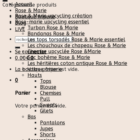
Accueil
Catégories de produits
Rose & Marie
Rose & Marie upcycling création
Boutique friperie
Rose-marie upcycling essentiel
Blog
Turban Rose & Marie
LIVE
Bandanas Rose & Marie
Recherche
Les tops torsadés Rose & Marie essentiel
pour :
Les chouchoux de chapeau Rose & Marie
Chemise upcyclée Rose &Marie
Se connecter
Sac bohème Rose & Marie
0,00
€
0
Les héritières coton antique Rose & Marie
La boutique friperie
Votre panier est vide.
Hauts
0
Tops
Blouse
Chemises
Panier
Pull
Sweats
Votre panier est vide.
Gilets
Bas
Pantalons
Jupes
Shorts