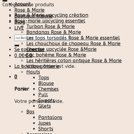
Accueil
Catégories de produits
Rose & Marie
Rose & Marie upcycling création
Boutique friperie
Rose-marie upcycling essentiel
Blog
Turban Rose & Marie
LIVE
Bandanas Rose & Marie
Recherche
Les tops torsadés Rose & Marie essentiel
pour :
Les chouchoux de chapeau Rose & Marie
Chemise upcyclée Rose &Marie
Se connecter
Sac bohème Rose & Marie
0,00
€
0
Les héritières coton antique Rose & Marie
La boutique friperie
Votre panier est vide.
Hauts
0
Tops
Blouse
Chemises
Panier
Pull
Sweats
Votre panier est vide.
Gilets
Bas
Pantalons
Jupes
Shorts