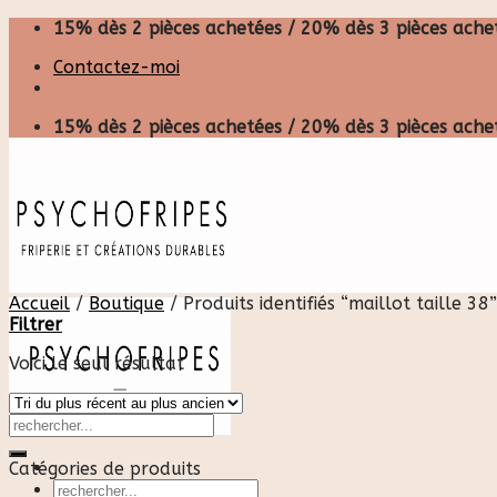
Skip
15% dès 2 pièces achetées / 20% dès 3 pièces achet
to
Contactez-moi
content
15% dès 2 pièces achetées / 20% dès 3 pièces achet
Accueil
/
Boutique
/
Produits identifiés “maillot taille 38”
Filtrer
Voici le seul résultat
Catégories de produits
Recherche