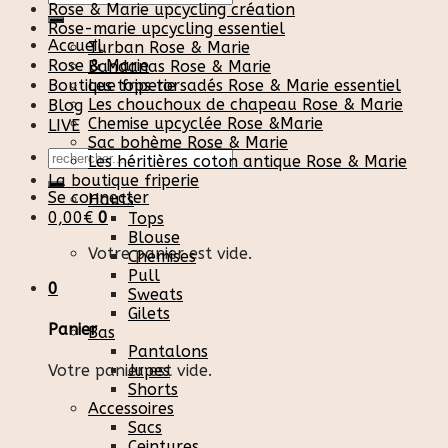
Rose & Marie upcycling création
pour :
Rose-marie upcycling essentiel
Accueil
Turban Rose & Marie
Rose & Marie
Bandanas Rose & Marie
Boutique friperie
Les tops torsadés Rose & Marie essentiel
Les chouchoux de chapeau Rose & Marie
Blog
Chemise upcyclée Rose &Marie
LIVE
Sac bohème Rose & Marie
Recherche
Les héritières coton antique Rose & Marie
pour :
La boutique friperie
Se connecter
Hauts
0,00
€
0
Tops
Blouse
Votre panier est vide.
Chemises
Pull
0
Sweats
Gilets
Panier
Bas
Pantalons
Votre panier est vide.
Jupes
Shorts
Accessoires
Sacs
Ceintures