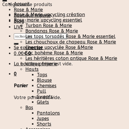
Accueil
Catégories de produits
Rose & Marie
Rose & Marie upcycling création
Boutique friperie
Rose-marie upcycling essentiel
Blog
Turban Rose & Marie
LIVE
Bandanas Rose & Marie
Recherche
Les tops torsadés Rose & Marie essentiel
pour :
Les chouchoux de chapeau Rose & Marie
Chemise upcyclée Rose &Marie
Se connecter
Sac bohème Rose & Marie
0,00
€
0
Les héritières coton antique Rose & Marie
La boutique friperie
Votre panier est vide.
Hauts
0
Tops
Blouse
Chemises
Panier
Pull
Sweats
Votre panier est vide.
Gilets
Bas
Pantalons
Jupes
Shorts