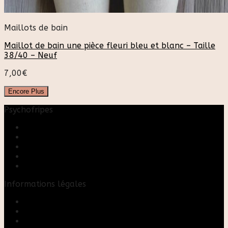
Maillots de bain
Maillot de bain une pièce fleuri bleu et blanc – Taille
38/40 – Neuf
7,00
€
Encore Plus
Psychofripes
Accueil
Boutique
Blog
A propos
Rose & Marie upcycling
Informations légales
Contact
Mon compte
Mentions Légales