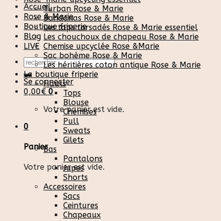
Accueil
Turban Rose & Marie
Rose & Marie
Bandanas Rose & Marie
Boutique friperie
Les tops torsadés Rose & Marie essentiel
Blog
Les chouchoux de chapeau Rose & Marie
LIVE
Chemise upcyclée Rose &Marie
Sac bohème Rose & Marie
Recherche
Les héritières coton antique Rose & Marie
pour :
La boutique friperie
Se connecter
Hauts
0,00
€
0
Tops
Blouse
Votre panier est vide.
Chemises
Pull
0
Sweats
Gilets
Panier
Bas
Pantalons
Votre panier est vide.
Jupes
Shorts
Accessoires
Sacs
Ceintures
Chapeaux