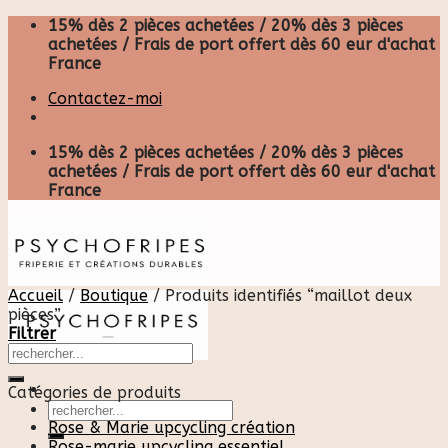
Skip
15% dès 2 pièces achetées / 20% dès 3 pièces
to
achetées / Frais de port offert dès 60 eur d'achat
content
France
Contactez-moi
15% dès 2 pièces achetées / 20% dès 3 pièces
achetées / Frais de port offert dès 60 eur d'achat
France
Accueil
/
Boutique
/
Produits identifiés “maillot deux
pièces”
Filtrer
Catégories de produits
Recherche
pour :
Rose & Marie upcycling création
Rose-marie upcycling essentiel