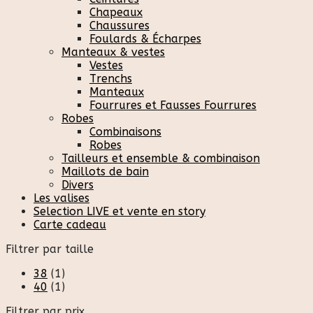
Chapeaux
Chaussures
Foulards & Écharpes
Manteaux & vestes
Vestes
Trenchs
Manteaux
Fourrures et Fausses Fourrures
Robes
Combinaisons
Robes
Tailleurs et ensemble & combinaison
Maillots de bain
Divers
Les valises
Selection LIVE et vente en story
Carte cadeau
Filtrer par taille
38
(1)
40
(1)
Filtrer par prix