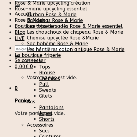
Rose & Marie upcycling création
pour :
Rose-marie upcycling essentiel
Accueil
Turban Rose & Marie
Rose & Marie
Bandanas Rose & Marie
Boutique friperie
Les tops torsadés Rose & Marie essentiel
Les chouchoux de chapeau Rose & Marie
Blog
Chemise upcyclée Rose &Marie
LIVE
Sac bohème Rose & Marie
Recherche
Les héritières coton antique Rose & Marie
pour :
La boutique friperie
Se connecter
Hauts
0,00
€
0
Tops
Blouse
Votre panier est vide.
Chemises
Pull
0
Sweats
Gilets
Panier
Bas
Pantalons
Votre panier est vide.
Jupes
Shorts
Accessoires
Sacs
Ceintures