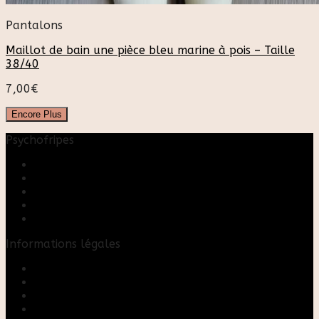
Pantalons
Maillot de bain une pièce bleu marine à pois – Taille
38/40
7,00
€
Encore Plus
Psychofripes
Accueil
Boutique
Blog
A propos
Rose & Marie upcycling
Informations légales
Contact
Mon compte
Mentions Légales
Conditions Générales de Vente