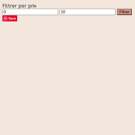
Filtrer par prix
Prix
Prix
Filtrer
min
max
Save