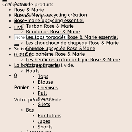
Accueil
Catégories de produits
Rose & Marie
Rose & Marie upcycling création
Boutique friperie
Rose-marie upcycling essentiel
Blog
Turban Rose & Marie
LIVE
Bandanas Rose & Marie
Recherche
Les tops torsadés Rose & Marie essentiel
pour :
Les chouchoux de chapeau Rose & Marie
Chemise upcyclée Rose &Marie
Se connecter
Sac bohème Rose & Marie
0,00
€
0
Les héritières coton antique Rose & Marie
La boutique friperie
Votre panier est vide.
Hauts
0
Tops
Blouse
Chemises
Panier
Pull
Sweats
Votre panier est vide.
Gilets
Bas
Pantalons
Jupes
Shorts