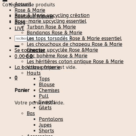
Accueil
Catégories de produits
Rose & Marie
Rose & Marie upcycling création
Boutique friperie
Rose-marie upcycling essentiel
Blog
Turban Rose & Marie
LIVE
Bandanas Rose & Marie
Recherche
Les tops torsadés Rose & Marie essentiel
pour :
Les chouchoux de chapeau Rose & Marie
Chemise upcyclée Rose &Marie
Se connecter
Sac bohème Rose & Marie
0,00
€
0
Les héritières coton antique Rose & Marie
La boutique friperie
Votre panier est vide.
Hauts
0
Tops
Blouse
Chemises
Panier
Pull
Sweats
Votre panier est vide.
Gilets
Bas
Pantalons
Jupes
Shorts