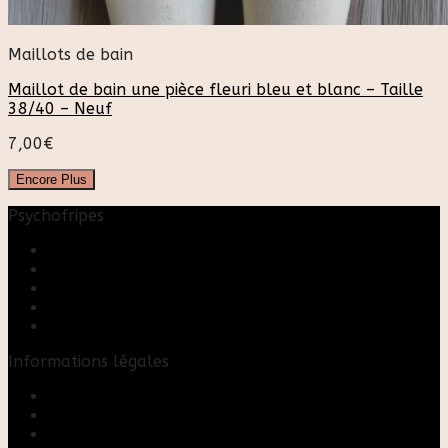
Maillots de bain
Maillot de bain une pièce fleuri bleu et blanc – Taille
38/40 – Neuf
7,00
€
Encore Plus
Psychofripes
Accueil
Boutique
Blog
A propos
Rose & Marie upcycling
Informations légales
Contact
Mon compte
Mentions Légales