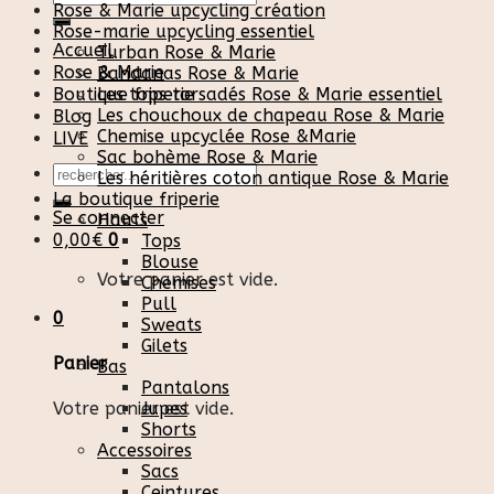
Rose & Marie upcycling création
pour :
Rose-marie upcycling essentiel
Accueil
Turban Rose & Marie
Rose & Marie
Bandanas Rose & Marie
Boutique friperie
Les tops torsadés Rose & Marie essentiel
Les chouchoux de chapeau Rose & Marie
Blog
Chemise upcyclée Rose &Marie
LIVE
Sac bohème Rose & Marie
Recherche
Les héritières coton antique Rose & Marie
pour :
La boutique friperie
Se connecter
Hauts
0,00
€
0
Tops
Blouse
Votre panier est vide.
Chemises
Pull
0
Sweats
Gilets
Panier
Bas
Pantalons
Votre panier est vide.
Jupes
Shorts
Accessoires
Sacs
Ceintures