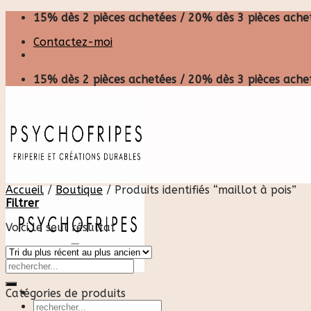
Skip
15% dès 2 pièces achetées / 20% dès 3 pièces achet
to
Contactez-moi
content
15% dès 2 pièces achetées / 20% dès 3 pièces achet
Accueil
/
Boutique
/
Produits identifiés “maillot à pois”
Filtrer
Voici le seul résultat
Catégories de produits
Recherche