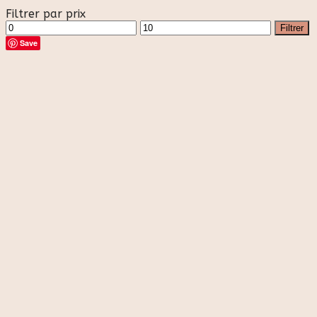
Filtrer par prix
Prix
Prix
Filtrer
min
max
Save