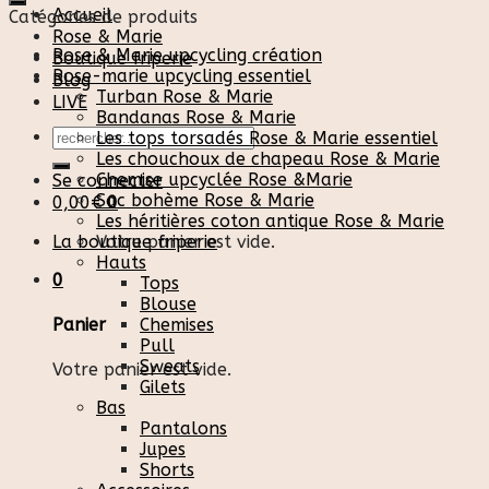
Accueil
Catégories de produits
Rose & Marie
Rose & Marie upcycling création
Boutique friperie
Rose-marie upcycling essentiel
Blog
Turban Rose & Marie
LIVE
Bandanas Rose & Marie
Recherche
Les tops torsadés Rose & Marie essentiel
pour :
Les chouchoux de chapeau Rose & Marie
Chemise upcyclée Rose &Marie
Se connecter
Sac bohème Rose & Marie
0,00
€
0
Les héritières coton antique Rose & Marie
La boutique friperie
Votre panier est vide.
Hauts
0
Tops
Blouse
Chemises
Panier
Pull
Sweats
Votre panier est vide.
Gilets
Bas
Pantalons
Jupes
Shorts