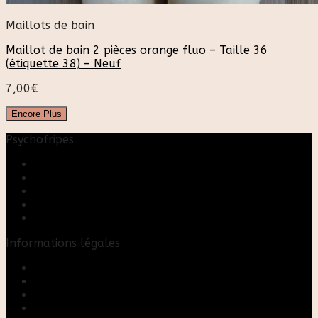
Maillots de bain
Maillot de bain 2 pièces orange fluo – Taille 36
(étiquette 38) – Neuf
7,00
€
Encore Plus
Psychofripes
Accueil
Boutique
Blog
A propos
Rose & Marie upcycling
Informations légales
Contact
Mon compte
Mentions Légales
Conditions Générales de Vente