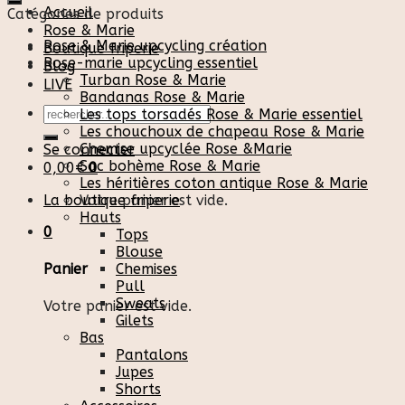
Accueil
Catégories de produits
Rose & Marie
Rose & Marie upcycling création
Boutique friperie
Rose-marie upcycling essentiel
Blog
Turban Rose & Marie
LIVE
Bandanas Rose & Marie
Recherche
Les tops torsadés Rose & Marie essentiel
pour :
Les chouchoux de chapeau Rose & Marie
Chemise upcyclée Rose &Marie
Se connecter
Sac bohème Rose & Marie
0,00
€
0
Les héritières coton antique Rose & Marie
La boutique friperie
Votre panier est vide.
Hauts
0
Tops
Blouse
Chemises
Panier
Pull
Sweats
Votre panier est vide.
Gilets
Bas
Pantalons
Jupes
Shorts