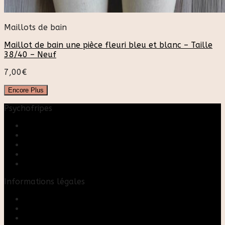
Maillots de bain
Maillot de bain une pièce fleuri bleu et blanc – Taille
38/40 – Neuf
7,00
€
Encore Plus
Psychofripes
Accueil
Boutique
Blog
A propos
Rose & Marie upcycling
Informations légales
Contact
Mon compte
Mentions Légales