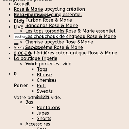
Accueil
Rose & Marie upcycling création
Rose & Marie
Rose-marie upcycling essentiel
Boutique friperie
Turban Rose & Marie
Blog
Bandanas Rose & Marie
LIVE
Les tops torsadés Rose & Marie essentiel
Recherche
Les chouchoux de chapeau Rose & Marie
pour :
Chemise upcyclée Rose &Marie
Sac bohème Rose & Marie
Se connecter
Les héritières coton antique Rose & Marie
0,00
€
0
La boutique friperie
Votre panier est vide.
Hauts
Tops
0
Blouse
Chemises
Pull
Panier
Sweats
Gilets
Votre panier est vide.
Bas
Pantalons
Jupes
Shorts
Accessoires