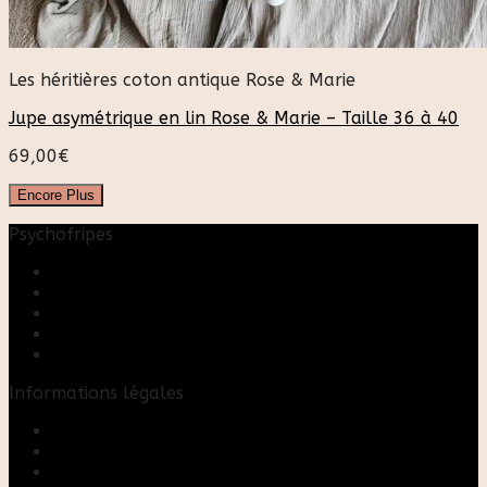
Les héritières coton antique Rose & Marie
Jupe asymétrique en lin Rose & Marie – Taille 36 à 40
69,00
€
Encore Plus
Psychofripes
Accueil
Boutique
Blog
A propos
Rose & Marie upcycling
Informations légales
Contact
Mon compte
Mentions Légales