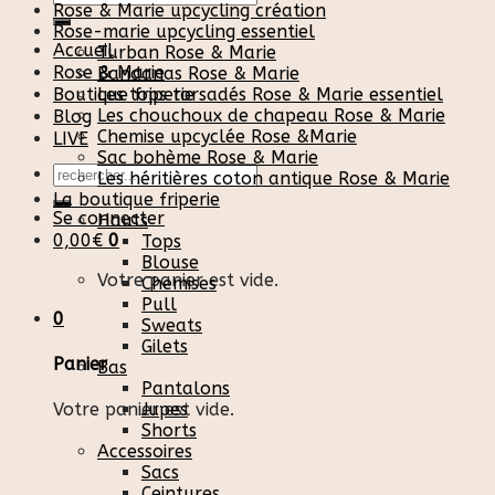
Rose & Marie upcycling création
pour :
Rose-marie upcycling essentiel
Accueil
Turban Rose & Marie
Rose & Marie
Bandanas Rose & Marie
Boutique friperie
Les tops torsadés Rose & Marie essentiel
Les chouchoux de chapeau Rose & Marie
Blog
Chemise upcyclée Rose &Marie
LIVE
Sac bohème Rose & Marie
Recherche
Les héritières coton antique Rose & Marie
pour :
La boutique friperie
Se connecter
Hauts
0,00
€
0
Tops
Blouse
Votre panier est vide.
Chemises
Pull
0
Sweats
Gilets
Panier
Bas
Pantalons
Votre panier est vide.
Jupes
Shorts
Accessoires
Sacs
Ceintures