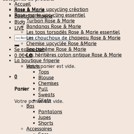
Accueil
Rose & Marie upcycling création
Rose & Marie
Rose-marie upcycling essentiel
Boutique friperie
Turban Rose & Marie
Blog
Bandanas Rose & Marie
LIVE
Les tops torsadés Rose & Marie essentiel
Recherche
Les chouchoux de chapeau Rose & Marie
pour :
Chemise upcyclée Rose &Marie
Sac bohème Rose & Marie
Se connecter
Les héritières coton antique Rose & Marie
0,00
€
0
La boutique friperie
Votre panier est vide.
Hauts
Tops
0
Blouse
Chemises
Pull
Panier
Sweats
Gilets
Votre panier est vide.
Bas
Pantalons
Jupes
Shorts
Accessoires