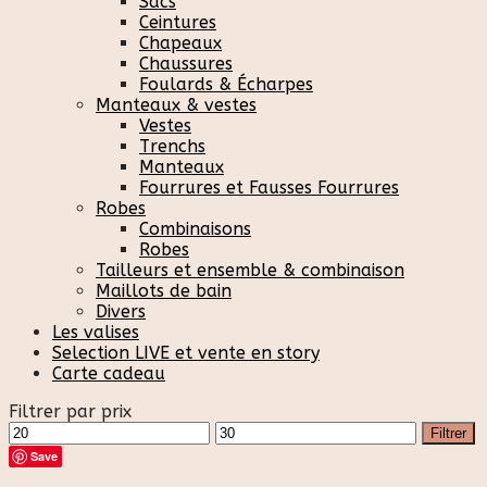
Sacs
Ceintures
Chapeaux
Chaussures
Foulards & Écharpes
Manteaux & vestes
Vestes
Trenchs
Manteaux
Fourrures et Fausses Fourrures
Robes
Combinaisons
Robes
Tailleurs et ensemble & combinaison
Maillots de bain
Divers
Les valises
Selection LIVE et vente en story
Carte cadeau
Filtrer par prix
Prix
Prix
Filtrer
min
max
Save