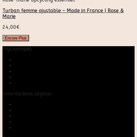
Turban femme ajustable – Made in France | Rose &
Marie
24,00
€
Encore Plus
Psychofripes
Accueil
Boutique
Blog
A propos
Rose & Marie upcycling
Informations légales
Contact
Mon compte
Mentions Légales
Conditions Générales de Vente
FAQ