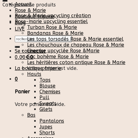
Accueil
Catégories de produits
Rose & Marie
Rose & Marie upcycling création
Boutique friperie
Rose-marie upcycling essentiel
Blog
Turban Rose & Marie
LIVE
Bandanas Rose & Marie
Recherche
Les tops torsadés Rose & Marie essentiel
pour :
Les chouchoux de chapeau Rose & Marie
Chemise upcyclée Rose &Marie
Se connecter
Sac bohème Rose & Marie
0,00
€
0
Les héritières coton antique Rose & Marie
La boutique friperie
Votre panier est vide.
Hauts
0
Tops
Blouse
Chemises
Panier
Pull
Sweats
Votre panier est vide.
Gilets
Bas
Pantalons
Jupes
Shorts