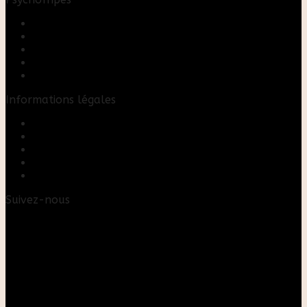
Accueil
Boutique
Blog
A propos
Rose & Marie upcycling
Informations légales
Contact
Mon compte
Mentions Légales
Conditions Générales de Vente
FAQ
Suivez-nous