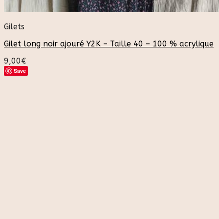
Gilets
Gilet long noir ajouré Y2K – Taille 40 – 100 % acrylique
9,00
€
Save