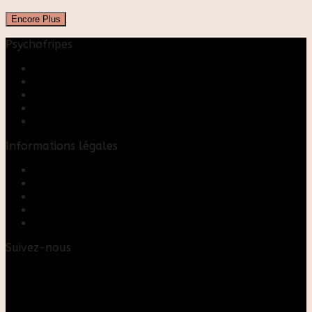
Encore Plus
Psychofripes
Accueil
Boutique
Blog
A propos
Rose & Marie upcycling
Informations légales
Contact
Mon compte
Mentions Légales
Conditions Générales de Vente
FAQ
Suivez-nous