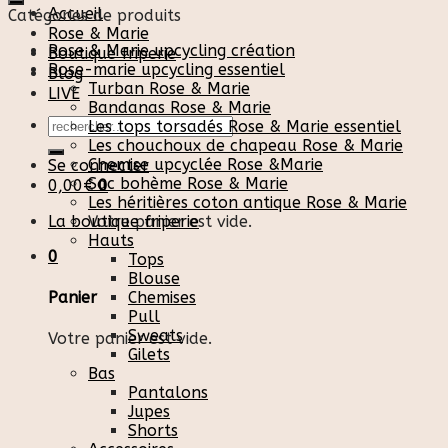
Accueil
Catégories de produits
Rose & Marie
Rose & Marie upcycling création
Boutique friperie
Rose-marie upcycling essentiel
Blog
Turban Rose & Marie
LIVE
Bandanas Rose & Marie
Recherche
Les tops torsadés Rose & Marie essentiel
pour :
Les chouchoux de chapeau Rose & Marie
Chemise upcyclée Rose &Marie
Se connecter
Sac bohème Rose & Marie
0,00
€
0
Les héritières coton antique Rose & Marie
La boutique friperie
Votre panier est vide.
Hauts
0
Tops
Blouse
Chemises
Panier
Pull
Sweats
Votre panier est vide.
Gilets
Bas
Pantalons
Jupes
Shorts