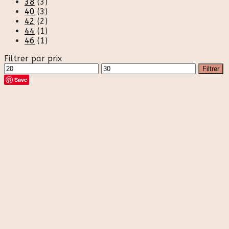
38
(3)
40
(3)
42
(2)
44
(1)
46
(1)
Filtrer par prix
Prix
Prix
Filtrer
min
max
Save