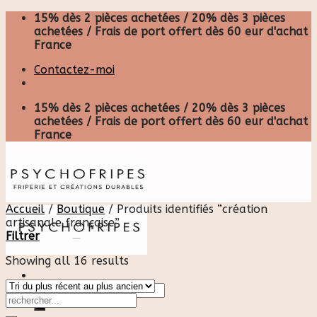
Skip
15% dès 2 pièces achetées / 20% dès 3 pièces
to
achetées / Frais de port offert dès 60 eur d'achat
content
France
Contactez-moi
15% dès 2 pièces achetées / 20% dès 3 pièces
achetées / Frais de port offert dès 60 eur d'achat
France
Accueil
/
Boutique
/
Produits identifiés “création
artisanale française”
Filtrer
Showing all 16 results
Recherche
pour :