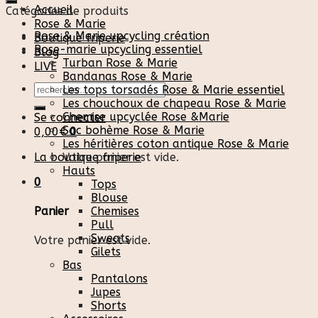
Accueil
Catégories de produits
Rose & Marie
Rose & Marie upcycling création
Boutique friperie
Rose-marie upcycling essentiel
Blog
Turban Rose & Marie
LIVE
Bandanas Rose & Marie
Recherche
Les tops torsadés Rose & Marie essentiel
pour :
Les chouchoux de chapeau Rose & Marie
Chemise upcyclée Rose &Marie
Se connecter
Sac bohème Rose & Marie
0,00
€
0
Les héritières coton antique Rose & Marie
La boutique friperie
Votre panier est vide.
Hauts
0
Tops
Blouse
Chemises
Panier
Pull
Sweats
Votre panier est vide.
Gilets
Bas
Pantalons
Jupes
Shorts