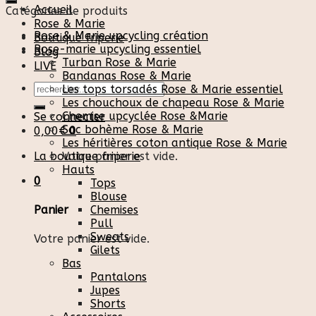
Accueil
Catégories de produits
Rose & Marie
Rose & Marie upcycling création
Boutique friperie
Rose-marie upcycling essentiel
Blog
Turban Rose & Marie
LIVE
Bandanas Rose & Marie
Recherche
Les tops torsadés Rose & Marie essentiel
pour :
Les chouchoux de chapeau Rose & Marie
Chemise upcyclée Rose &Marie
Se connecter
Sac bohème Rose & Marie
0,00
€
0
Les héritières coton antique Rose & Marie
La boutique friperie
Votre panier est vide.
Hauts
0
Tops
Blouse
Chemises
Panier
Pull
Sweats
Votre panier est vide.
Gilets
Bas
Pantalons
Jupes
Shorts