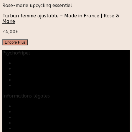
Rose-marie upcycling essentiel
Turban femme ajustable – Made in France | Rose &
Marie
24,00
€
Encore Plus
Psychofripes
Accueil
Boutique
Blog
A propos
Rose & Marie upcycling
Informations légales
Contact
Mon compte
Mentions Légales
Conditions Générales de Vente
FAQ