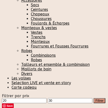
Accessoires
Sacs
Ceintures
Chapeaux
Chaussures
Foulards & Écharpes
Manteaux & vestes
Vestes
Trenchs
Manteaux
Fourrures et Fausses Fourrures
Robes
Combinaisons
Robes
Tailleurs et ensemble & combinaison
Maillots de bain
Divers
Les valises
Selection LIVE et vente en story
Carte cadeau
Filtrer par prix
Prix
Prix
Filtrer
min
max
Save