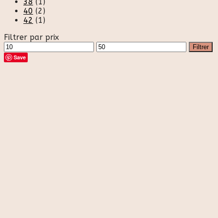
38
(1)
40
(2)
42
(1)
Filtrer par prix
Prix
Prix
Filtrer
min
max
Save