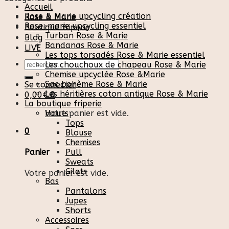
Accueil
Rose & Marie upcycling création
Rose & Marie
Rose-marie upcycling essentiel
Boutique friperie
Turban Rose & Marie
Blog
Bandanas Rose & Marie
LIVE
Les tops torsadés Rose & Marie essentiel
Recherche
Les chouchoux de chapeau Rose & Marie
pour :
Chemise upcyclée Rose &Marie
Sac bohème Rose & Marie
Se connecter
Les héritières coton antique Rose & Marie
0,00
€
0
La boutique friperie
Votre panier est vide.
Hauts
Tops
0
Blouse
Chemises
Pull
Panier
Sweats
Gilets
Votre panier est vide.
Bas
Pantalons
Jupes
Shorts
Accessoires