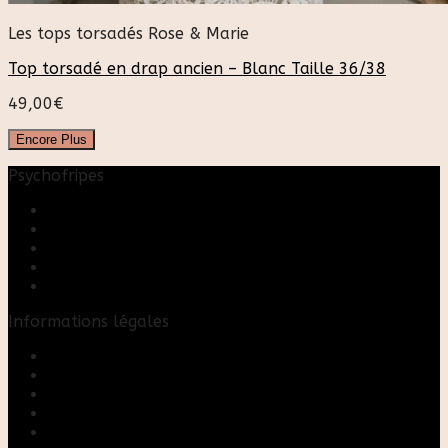
Les tops torsadés Rose & Marie
Top torsadé en drap ancien – Blanc Taille 36/38
49,00
€
Encore Plus
Psychofripes
Accueil
Boutique
Blog
A propos
Rose & Marie upcycling
Informations légales
Contact
Mon compte
Mentions Légales
Conditions Générales de Vente
FAQ