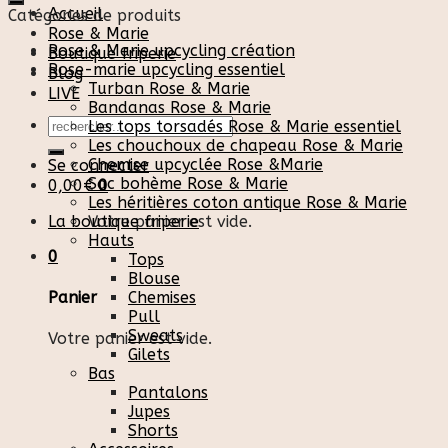
Accueil
Catégories de produits
Rose & Marie
Rose & Marie upcycling création
Boutique friperie
Rose-marie upcycling essentiel
Blog
Turban Rose & Marie
LIVE
Bandanas Rose & Marie
Recherche
Les tops torsadés Rose & Marie essentiel
pour :
Les chouchoux de chapeau Rose & Marie
Chemise upcyclée Rose &Marie
Se connecter
Sac bohème Rose & Marie
0,00
€
0
Les héritières coton antique Rose & Marie
La boutique friperie
Votre panier est vide.
Hauts
0
Tops
Blouse
Chemises
Panier
Pull
Sweats
Votre panier est vide.
Gilets
Bas
Pantalons
Jupes
Shorts