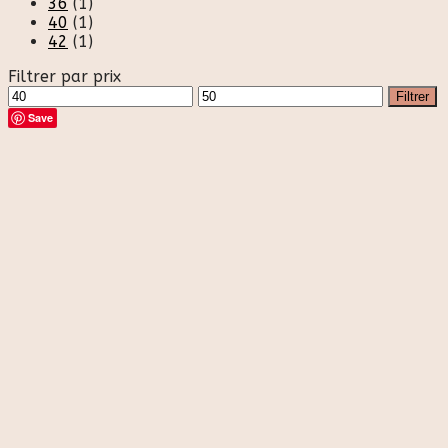
36
(1)
40
(1)
42
(1)
Filtrer par prix
Prix
Prix
Filtrer
min
max
Save