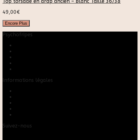
Top torsadé en drap ancien – Blanc Taille 36/38
49,00
€
Encore Plus
Psychofripes
Accueil
Boutique
Blog
A propos
Rose & Marie upcycling
Informations légales
Contact
Mon compte
Mentions Légales
Conditions Générales de Vente
FAQ
Suivez-nous