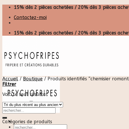
Skip
15% dès 2 pièces achetées / 20% dès 3 pièces achet
to
Contactez-moi
content
15% dès 2 pièces achetées / 20% dès 3 pièces achet
Accueil
/
Boutique
/
Produits identifiés “chemisier romant
Filtrer
Voici le seul résultat
Catégories de produits
Recherche