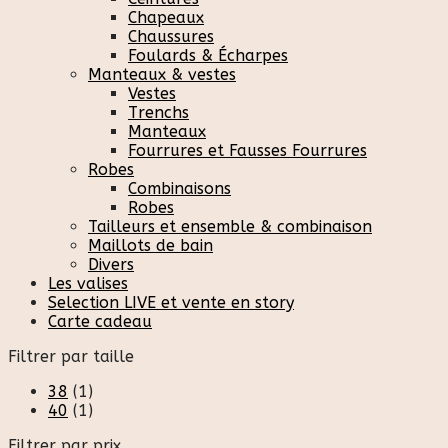
Chapeaux
Chaussures
Foulards & Écharpes
Manteaux & vestes
Vestes
Trenchs
Manteaux
Fourrures et Fausses Fourrures
Robes
Combinaisons
Robes
Tailleurs et ensemble & combinaison
Maillots de bain
Divers
Les valises
Selection LIVE et vente en story
Carte cadeau
Filtrer par taille
38
(1)
40
(1)
Filtrer par prix