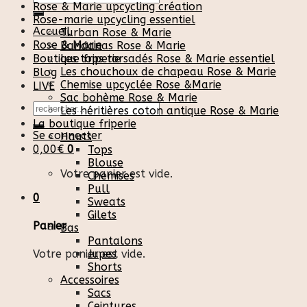
Rose & Marie upcycling création
pour :
Rose-marie upcycling essentiel
Accueil
Turban Rose & Marie
Rose & Marie
Bandanas Rose & Marie
Boutique friperie
Les tops torsadés Rose & Marie essentiel
Les chouchoux de chapeau Rose & Marie
Blog
Chemise upcyclée Rose &Marie
LIVE
Sac bohème Rose & Marie
Recherche
Les héritières coton antique Rose & Marie
pour :
La boutique friperie
Se connecter
Hauts
0,00
€
0
Tops
Blouse
Votre panier est vide.
Chemises
Pull
0
Sweats
Gilets
Panier
Bas
Pantalons
Votre panier est vide.
Jupes
Shorts
Accessoires
Sacs
Ceintures