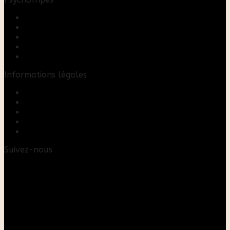
Accueil
Boutique
Blog
A propos
Rose & Marie upcycling
Informations légales
Contact
Mon compte
Mentions Légales
Conditions Générales de Vente
FAQ
Suivez-nous