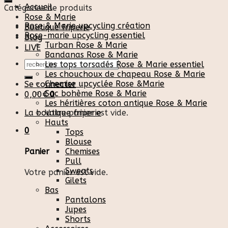
Accueil
Catégories de produits
Rose & Marie
Rose & Marie upcycling création
Boutique friperie
Rose-marie upcycling essentiel
Blog
Turban Rose & Marie
LIVE
Bandanas Rose & Marie
Recherche
Les tops torsadés Rose & Marie essentiel
pour :
Les chouchoux de chapeau Rose & Marie
Chemise upcyclée Rose &Marie
Se connecter
Sac bohème Rose & Marie
0,00
€
0
Les héritières coton antique Rose & Marie
La boutique friperie
Votre panier est vide.
Hauts
0
Tops
Blouse
Chemises
Panier
Pull
Sweats
Votre panier est vide.
Gilets
Bas
Pantalons
Jupes
Shorts