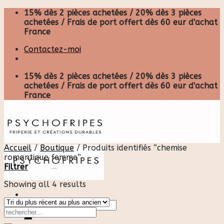
Skip
15% dès 2 pièces achetées / 20% dès 3 pièces
to
achetées / Frais de port offert dès 60 eur d'achat
content
France
Contactez-moi
15% dès 2 pièces achetées / 20% dès 3 pièces
achetées / Frais de port offert dès 60 eur d'achat
France
Accueil
/
Boutique
/
Produits identifiés “chemise
romantique femme”
Filtrer
Showing all 4 results
Recherche
pour :