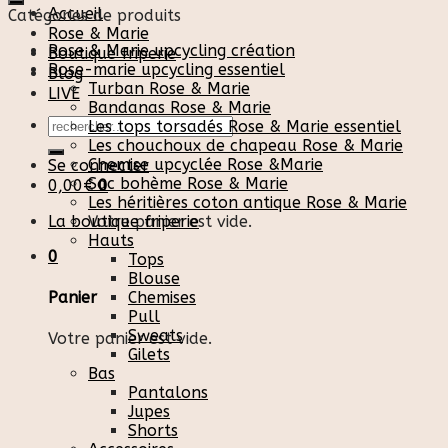
Accueil
Catégories de produits
Rose & Marie
Rose & Marie upcycling création
Boutique friperie
Rose-marie upcycling essentiel
Blog
Turban Rose & Marie
LIVE
Bandanas Rose & Marie
Recherche
Les tops torsadés Rose & Marie essentiel
pour :
Les chouchoux de chapeau Rose & Marie
Chemise upcyclée Rose &Marie
Se connecter
Sac bohème Rose & Marie
0,00
€
0
Les héritières coton antique Rose & Marie
La boutique friperie
Votre panier est vide.
Hauts
0
Tops
Blouse
Chemises
Panier
Pull
Sweats
Votre panier est vide.
Gilets
Bas
Pantalons
Jupes
Shorts