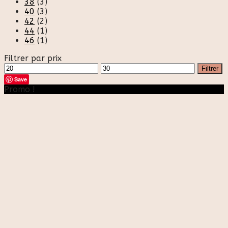
38
(3)
40
(3)
42
(2)
44
(1)
46
(1)
Filtrer par prix
Prix
Prix
Filtrer
min
max
Save
Promo !