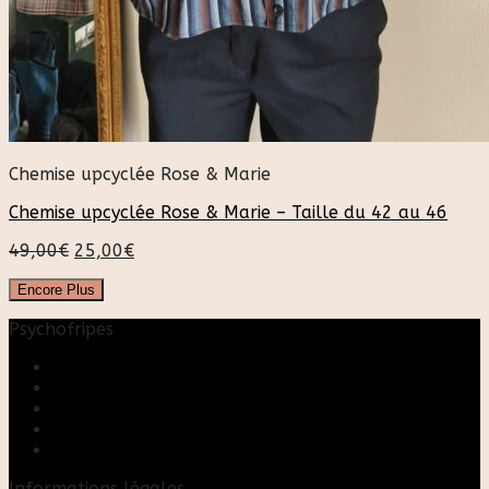
Chemise upcyclée Rose & Marie
Chemise upcyclée Rose & Marie – Taille du 42 au 46
49,00
€
25,00
€
Encore Plus
Psychofripes
Accueil
Boutique
Blog
A propos
Rose & Marie upcycling
Informations légales