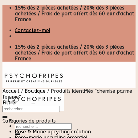
Skip
15% dès 2 pièces achetées / 20% dès 3 pièces
to
achetées / Frais de port offert dès 60 eur d'achat
content
France
Contactez-moi
15% dès 2 pièces achetées / 20% dès 3 pièces
achetées / Frais de port offert dès 60 eur d'achat
France
Accueil
/
Boutique
/
Produits identifiés “chemise parme
femme”
Filtrer
Catégories de produits
Recherche
pour :
Rose & Marie upcycling création
Rose-marie upcycling essentiel