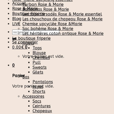
Accueil
Turban Rose & Marie
Rose & Marie
Bandanas Rose & Marie
Boutique friperie
Les tops torsadés Rose & Marie essentiel
Blog
Les chouchoux de chapeau Rose & Marie
LIVE
Chemise upcyclée Rose &Marie
Sac bohème Rose & Marie
Recherche
Les héritières coton antique Rose & Marie
pour :
La boutique friperie
Se connecter
Hauts
0,00
€
0
Tops
Blouse
Votre panier est vide.
Chemises
Pull
0
Sweats
Gilets
Panier
Bas
Pantalons
Votre panier est vide.
Jupes
Shorts
Accessoires
Sacs
Ceintures
Chapeaux