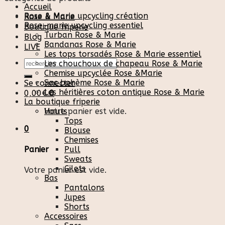
Accueil
Rose & Marie upcycling création
Rose & Marie
Rose-marie upcycling essentiel
Boutique friperie
Turban Rose & Marie
Blog
Bandanas Rose & Marie
LIVE
Les tops torsadés Rose & Marie essentiel
Recherche
Les chouchoux de chapeau Rose & Marie
pour :
Chemise upcyclée Rose &Marie
Sac bohème Rose & Marie
Se connecter
Les héritières coton antique Rose & Marie
0,00
€
0
La boutique friperie
Votre panier est vide.
Hauts
Tops
0
Blouse
Chemises
Pull
Panier
Sweats
Gilets
Votre panier est vide.
Bas
Pantalons
Jupes
Shorts
Accessoires