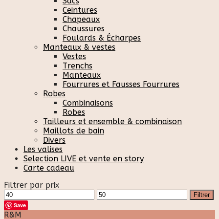
Sacs
Ceintures
Chapeaux
Chaussures
Foulards & Écharpes
Manteaux & vestes
Vestes
Trenchs
Manteaux
Fourrures et Fausses Fourrures
Robes
Combinaisons
Robes
Tailleurs et ensemble & combinaison
Maillots de bain
Divers
Les valises
Selection LIVE et vente en story
Carte cadeau
Filtrer par prix
Prix
Prix
Filtrer
min
max
Save
R&M