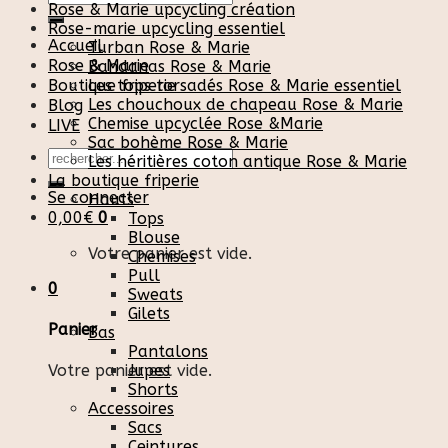
Rose & Marie upcycling création
pour :
Rose-marie upcycling essentiel
Accueil
Turban Rose & Marie
Rose & Marie
Bandanas Rose & Marie
Boutique friperie
Les tops torsadés Rose & Marie essentiel
Les chouchoux de chapeau Rose & Marie
Blog
Chemise upcyclée Rose &Marie
LIVE
Sac bohème Rose & Marie
Recherche
Les héritières coton antique Rose & Marie
pour :
La boutique friperie
Se connecter
Hauts
0,00
€
0
Tops
Blouse
Votre panier est vide.
Chemises
Pull
0
Sweats
Gilets
Panier
Bas
Pantalons
Votre panier est vide.
Jupes
Shorts
Accessoires
Sacs
Ceintures