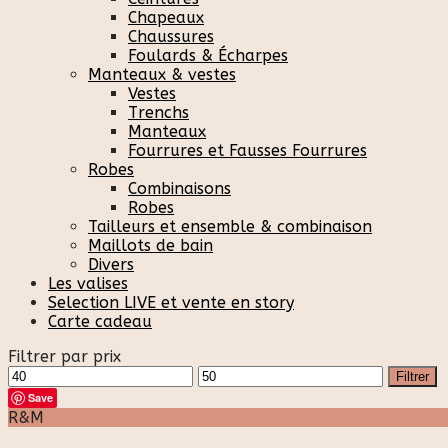
Chapeaux
Chaussures
Foulards & Écharpes
Manteaux & vestes
Vestes
Trenchs
Manteaux
Fourrures et Fausses Fourrures
Robes
Combinaisons
Robes
Tailleurs et ensemble & combinaison
Maillots de bain
Divers
Les valises
Selection LIVE et vente en story
Carte cadeau
Filtrer par prix
Prix
Prix
Filtrer
min
max
Save
R&M