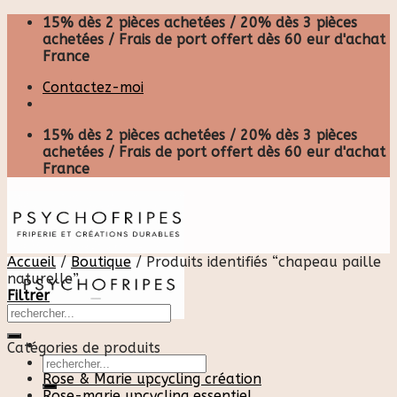
Skip
15% dès 2 pièces achetées / 20% dès 3 pièces
to
achetées / Frais de port offert dès 60 eur d'achat
content
France
Contactez-moi
15% dès 2 pièces achetées / 20% dès 3 pièces
achetées / Frais de port offert dès 60 eur d'achat
France
Accueil
/
Boutique
/
Produits identifiés “chapeau paille
naturelle”
Filtrer
Catégories de produits
Recherche
pour :
Rose & Marie upcycling création
Rose-marie upcycling essentiel