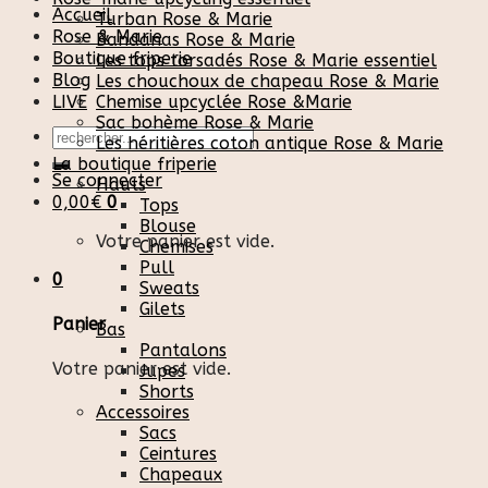
Accueil
Turban Rose & Marie
Rose & Marie
Bandanas Rose & Marie
Boutique friperie
Les tops torsadés Rose & Marie essentiel
Blog
Les chouchoux de chapeau Rose & Marie
LIVE
Chemise upcyclée Rose &Marie
Sac bohème Rose & Marie
Recherche
Les héritières coton antique Rose & Marie
pour :
La boutique friperie
Se connecter
Hauts
0,00
€
0
Tops
Blouse
Votre panier est vide.
Chemises
Pull
0
Sweats
Gilets
Panier
Bas
Pantalons
Votre panier est vide.
Jupes
Shorts
Accessoires
Sacs
Ceintures
Chapeaux