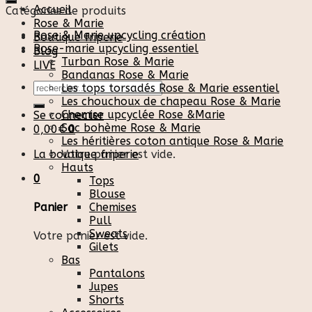
Accueil
Catégories de produits
Rose & Marie
Rose & Marie upcycling création
Boutique friperie
Rose-marie upcycling essentiel
Blog
Turban Rose & Marie
LIVE
Bandanas Rose & Marie
Recherche
Les tops torsadés Rose & Marie essentiel
pour :
Les chouchoux de chapeau Rose & Marie
Chemise upcyclée Rose &Marie
Se connecter
Sac bohème Rose & Marie
0,00
€
0
Les héritières coton antique Rose & Marie
La boutique friperie
Votre panier est vide.
Hauts
0
Tops
Blouse
Chemises
Panier
Pull
Sweats
Votre panier est vide.
Gilets
Bas
Pantalons
Jupes
Shorts