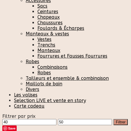
Accessoires
Sacs
Ceintures
Chapeaux
Chaussures
Foulards & Écharpes
Manteaux & vestes
Vestes
Trenchs
Manteaux
Fourrures et Fausses Fourrures
Robes
Combinaisons
Robes
Tailleurs et ensemble & combinaison
Maillots de bain
Divers
Les valises
Selection LIVE et vente en story
Carte cadeau
Filtrer par prix
Prix
Prix
Filtrer
min
max
Save