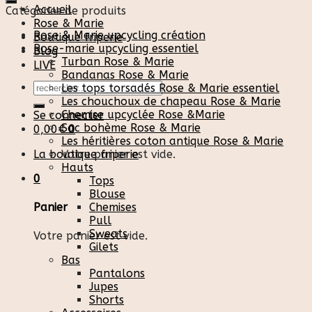
Accueil
Catégories de produits
Rose & Marie
Rose & Marie upcycling création
Boutique friperie
Rose-marie upcycling essentiel
Blog
Turban Rose & Marie
LIVE
Bandanas Rose & Marie
Recherche
Les tops torsadés Rose & Marie essentiel
pour :
Les chouchoux de chapeau Rose & Marie
Chemise upcyclée Rose &Marie
Se connecter
Sac bohème Rose & Marie
0,00
€
0
Les héritières coton antique Rose & Marie
La boutique friperie
Votre panier est vide.
Hauts
0
Tops
Blouse
Chemises
Panier
Pull
Sweats
Votre panier est vide.
Gilets
Bas
Pantalons
Jupes
Shorts