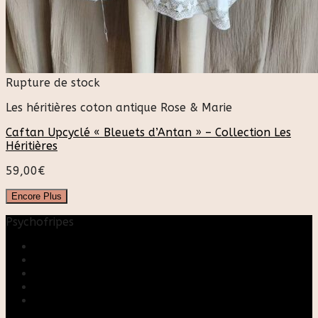
Rupture de stock
Les héritières coton antique Rose & Marie
Caftan Upcyclé « Bleuets d’Antan » – Collection Les
Héritières
59,00
€
Encore Plus
Psychofripes
Accueil
Boutique
Blog
A propos
Rose & Marie upcycling